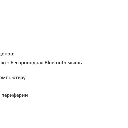
допов:
ках) + Беспроводная Bluetooth мышь
компьютеру
B периферии