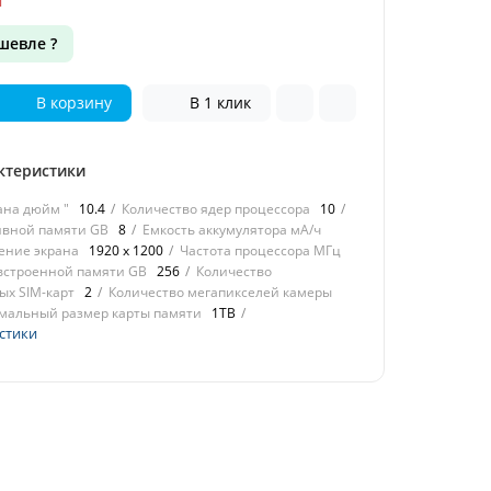
шевле ?
В корзину
В 1 клик
ктеристики
ана дюйм "
10.4
Количество ядер процессора
10
ивной памяти GB
8
Емкость аккумулятора мА/ч
ение экрана
1920 х 1200
Частота процессора МГц
встроенной памяти GB
256
Количество
х SIM-карт
2
Количество мегапикселей камеры
мальный размер карты памяти
1TB
стики