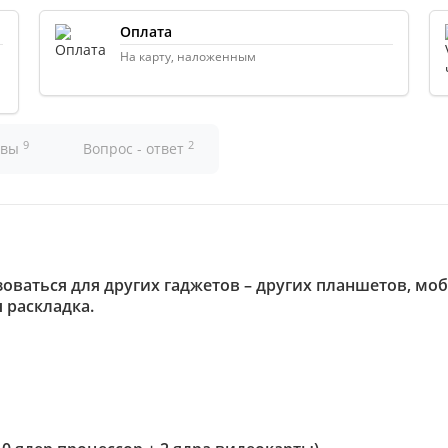
Оплата
На карту, наложенным
9
2
ывы
Вопрос - ответ
зоваться для других гаджетов – других планшетов, мо
 раскладка.