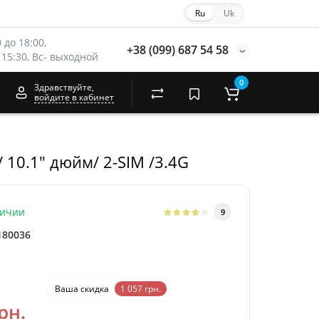
Ru
Uk
 до 18:00, 
+38 (099) 687 54 58
 15:30, Вс- выходной
0
Здравствуйте,
войдите в кабинет
 10.1" дюйм/ 2-SIМ /3.4G
личии
9
180036
-17 %
Ваша cкидка
1 057 грн.
рн.