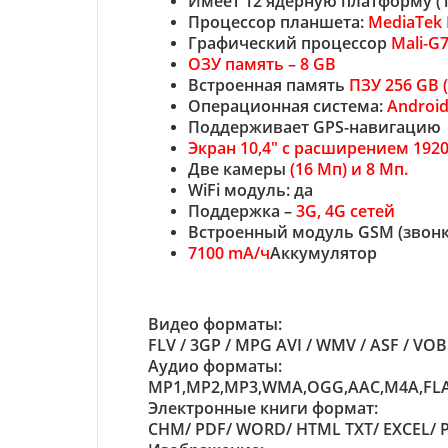
Имеет 12 ядерную платформу (1
Процессор планшета:
MediaTek 
Графический процессор
Mali-G
ОЗУ память – 8 GB
Встроенная память
ПЗУ 256 GB 
Операционная система:
Android
Поддерживает GPS-навигацию
Экран 10,4" с расширением 192
Две камеры
(16 Мп) и 8 Мп.
WiFi модуль: да
Поддержка –
3G, 4G сетей
Встроенный модуль GSM (звонк
7100 mA/ч
Аккумулятор
Видео форматы:
FLV / 3GP / MPG AVI / WMV / ASF / VOB
Аудио форматы:
MP1,MP2,MP3,WMA,OGG,AAC,M4A,FLAC
Электронные книги формат:
CHM/ PDF/ WORD/ HTML TXT/ EXCEL/ 