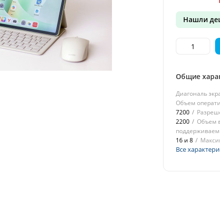
Нашли де
Общие хара
Диагональ экр
Объем операт
7200
Разреш
2200
Объем 
поддерживаемы
16 и 8
Макси
Все характери