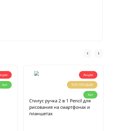
кция
Акция
Хит
ТОП ПРОДАЖ
Хит
Стилус ручка 2 в 1 Pencil для
Беспроводна
рисования на смартфонах и
Клавиа
планшетах
Англий