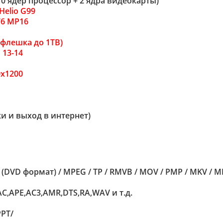
0 ядер процессор + 2 ядра видеокарты)
Helio G99
76 MP16
(флешка до 1TB)
 13-14
0х1200
и и выход в интернет)
 (DVD формат) / MPEG / TP / RMVB / MOV / PMP / MKV / MPG
,APE,AC3,AMR,DTS,RA,WAV и т.д.
PPT/