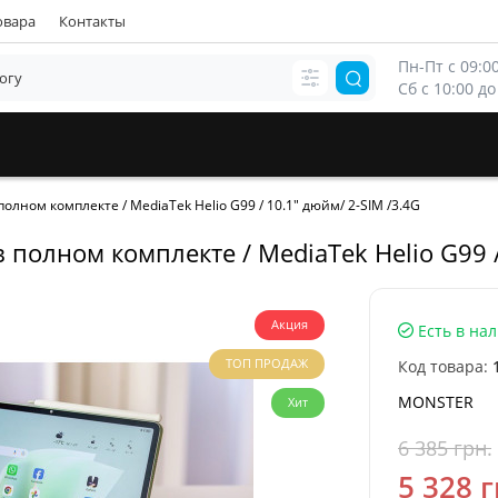
овара
Контакты
Пн-Пт с 09:00
Сб с 10:00 до
олном комплекте / MediaTek Helio G99 / 10.1" дюйм/ 2-SIМ /3.4G
полном комплекте / MediaTek Helio G99 /
Акция
Есть в на
ТОП ПРОДАЖ
Код товара:
MONSTER
Хит
6 385 грн.
5 328 г