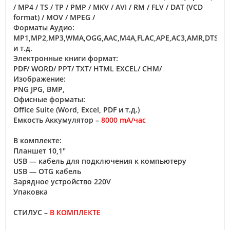
/ MP4 / TS / TP / PMP / MKV / AVI / RM / FLV / DAT (VCD
format) / MOV / MPEG /
Форматы Аудио:
MP1,MP2,MP3,WMA,OGG,AAC,M4A,FLAC,APE,AC3,AMR,DTS,R
и т.д.
Электронные книги формат:
PDF/ WORD/ PPT/ TXT/ HTML EXCEL/ CHM/
Изображение:
PNG JPG, BMP,
Офисные форматы:
Office Suite (Word, Excel, PDF и т.д.)
Емкость Аккумулятор –
8000 mA/час
В комплекте:
Планшет 10,1"
USB ― кабель для подключения к компьютеру
USB ― OTG кабель
Зарядное устройство 220V
Упаковка
СТИЛУС –
В КОМПЛЕКТЕ