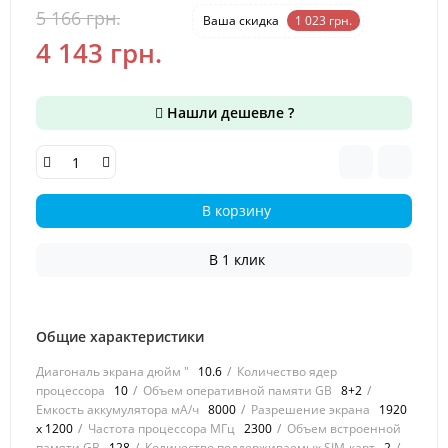
5 166 грн.
-20 %
Ваша cкидка
1 023 грн.
4 143 грн.
Нашли дешевле ?
В корзину
В 1 клик
Общие характеристики
Диагональ экрана дюйм "
10.6
Количество ядер
процессора
10
Объем оперативной памяти GB
8+2
Емкость аккумулятора мА/ч
8000
Разрешение экрана
1920
х 1200
Частота процессора МГц
2300
Объем встроенной
памяти GB
128
Количество поддерживаемых SIM-карт
2