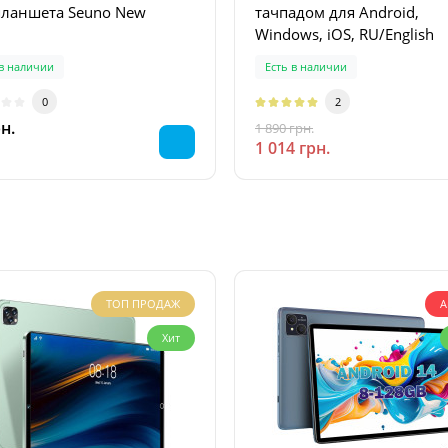
планшета Seuno New
тачпадом для Android,
Windows, iOS, RU/English
 в наличии
Есть в наличии
0
2
н.
1 890 грн.
-46 %
1 014 грн.
ТОП ПРОДАЖ
А
Хит