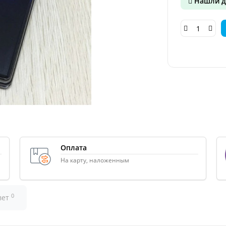
Нашли д
Оплата
На карту, наложенным
0
вет