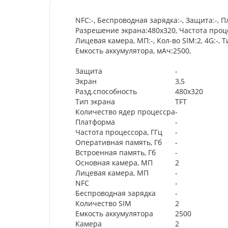
NFC:-, Беспроводная зарядка:-, Защита:-, 
Разрешение экрана:480x320, Частота процес
Лицевая камера, МП:-, Кол-во SIM:2, 4G:-, 
Емкость аккумулятора, мАч:2500,
Защита
-
Экран
3,5
Разд.способность
480x320
Тип экрана
TFT
Количество ядер процессра
-
Платформа
-
Частота процессора, ГГц
-
Оперативная память, Гб
-
Встроенная память, Гб
-
Основная камера, МП
2
Лицевая камера, МП
-
NFC
-
Беспроводная зарядка
-
Количество SIM
2
Емкость аккумулятора
2500
Камера
2