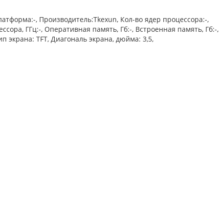
Платформа:-, Производитель:Tkexun, Кол-во ядер процессора:-,
сора, ГГц:-, Оперативная память, Гб:-, Встроенная память, Гб:-
Тип экрана: TFT, Диагональ экрана, дюйма: 3,5,