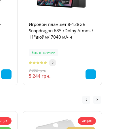
-
Игровой планшет 8-128GB
Планшет дл
Snapdragon 685 /Dolby Atmos /
ROG Sla
11"дюйм/ 7040 мА·ч
комплек
дюймов
Есть в наличии
Есть в 
2
7 302 грн.
6 735 грн
-28 %
5 244 грн.
5 735 г
кция
Акция