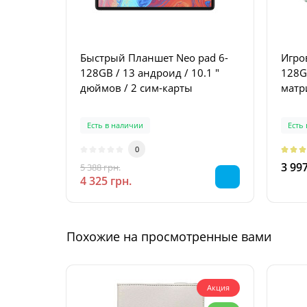
Быстрый Планшет Neo pad 6-
Игро
128GB / 13 андроид / 10.1 "
128GB Dimensity 805
дюймов / 2 сим-карты
матр
Есть в наличии
Есть
0
3 997
5 388 грн.
-20 %
4 325 грн.
Похожие на просмотренные вами
Акция