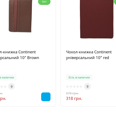
Хит
л-книжка Continent
Чохол-книжка Continent
ерсальний 10" Brown
універсальний 10" red
 в наличии
Есть в наличии
0
0
н.
679 грн.
-53 %
-53 %
грн.
318 грн.