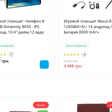
вой планшет -телефон 8-
Игровой планшет Nexus 8
0 . IPS
128GB(4+4) / 14 андроид /
ица, 10.4" дюйм,12 ядер
Батарея 8000 mA/ч
 в наличии
Есть в наличии
7
4
 грн.
5 436 грн.
-17 %
4 498 грн.
Акция
А