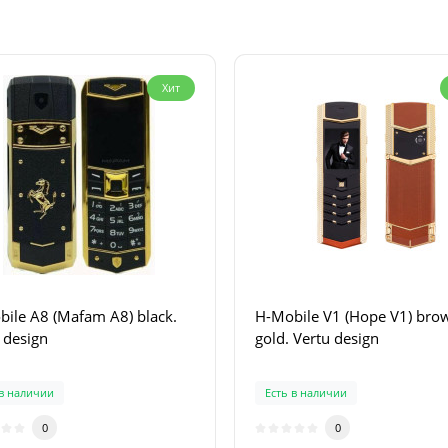
Хит
ile A8 (Mafam A8) black.
H-Mobile V1 (Hope V1) bro
 design
gold. Vertu design
 в наличии
Есть в наличии
0
0