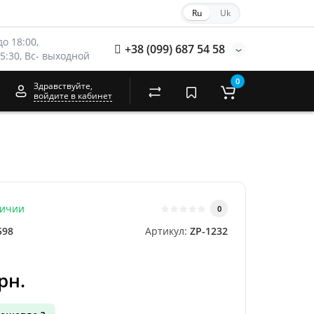
Ru
Uk
о 18:00, 
+38 (099) 687 54 58
15:30, Вс- выходной
0
Здравствуйте,
войдите в кабинет
личии
0
598
Артикул:
ZP-1232
рн.