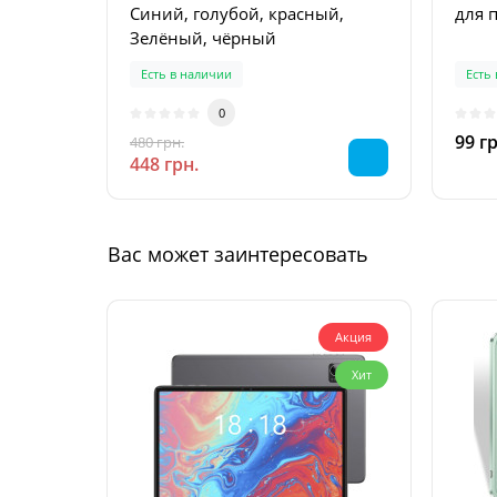
Синий, голубой, красный,
для 
Зелёный, чёрный
Есть в наличии
Есть
0
99 гр
480 грн.
-7 %
448 грн.
Вас может заинтересовать
Акция
Хит