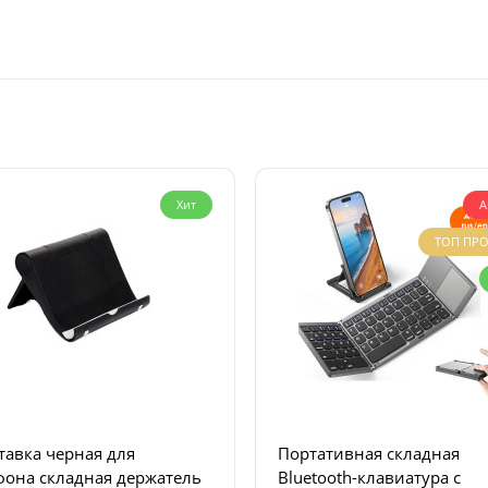
Хит
А
ТОП ПР
тавка черная для
Портативная складная
фона складная держатель
Bluetooth-клавиатура с