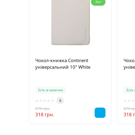
Хит
Чохол-книжка Continent
Чохо
універсальний 10" White
унів
Есть в наличии
Есть
0
679 грн.
679 гр
-53 %
318 грн.
318 