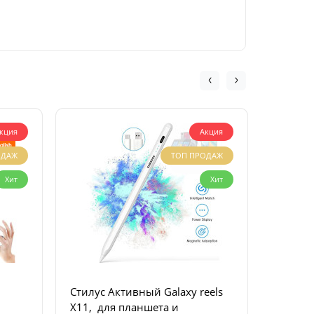
кция
Акция
ОДАЖ
ТОП ПРОДАЖ
Хит
Хит
Cтилус Активный Galaxy reels
Клавиа
X11, для планшета и
мышь, B