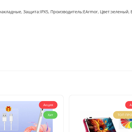
ладные, Защита:IPX5, Производитель:EArmor, Цвет:зеленый, Bl
Акция
А
Хит
ТОП ПР