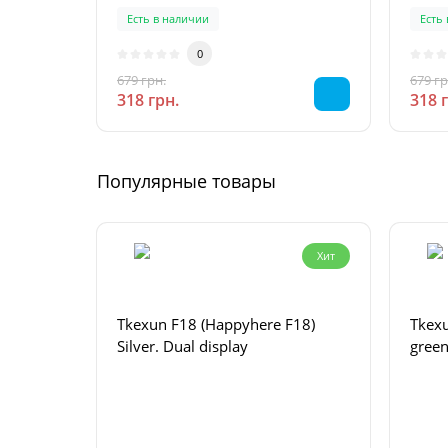
Есть в наличии
Есть
0
679 грн.
679 гр
-53 %
318 грн.
318 
Популярные товары
Хит
Tkexun F18 (Happyhere F18)
Tkex
Silver. Dual display
green