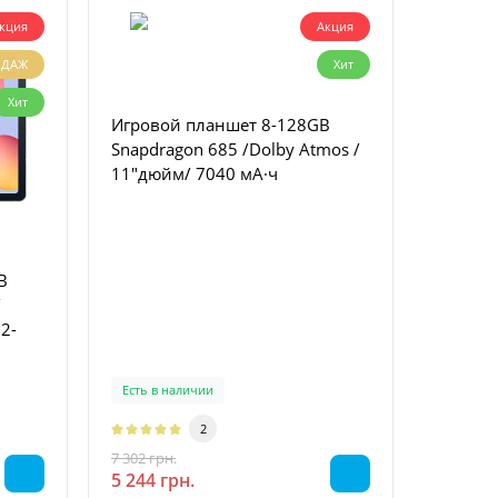
кция
Акция
ОДАЖ
Хит
Хит
Игровой планшет 8-128GB
Snapdragon 685 /Dolby Atmos /
11"дюйм/ 7040 мА·ч
B
Iгровий Пл
/
8000 mA
 2-
G99 / 1
Есть в наличии
Есть в 
2
7 302 грн.
6 895 грн
-28 %
5 244 грн.
5 778 г