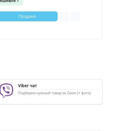
ешевле ?
Продано
Viber чат
Подберем нужный товар за 2мин (+ фото)