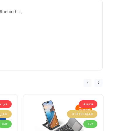
uetooth :-,
кция
Акция
ОДАЖ
ТОП ПРОДАЖ
Хит
Хит