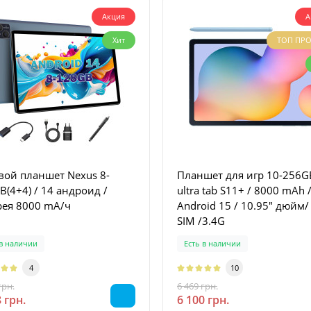
Акция
А
Хит
ТОП ПР
вой планшет Nexus 8-
Планшет для игр 10-256G
 / 14 андроид /
ultra tab S11+ / 8000 mAh 
рея 8000 mA/ч
Android 15 / 10.95" дюйм/
SIМ /3.4G
 в наличии
Есть в наличии
4
10
грн.
6 469 грн.
-17 %
-6 %
 грн.
6 100 грн.