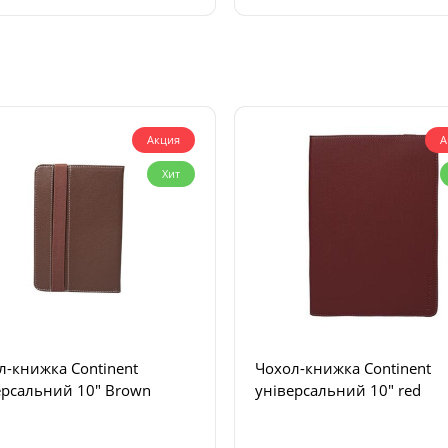
Акция
А
Хит
л-книжка Continent
Чохол-книжка Continent
ерсальний 10" Brown
універсальний 10" red