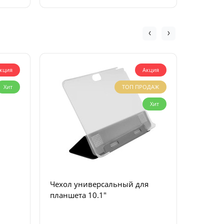
кция
Акция
Хит
ТОП ПРОДАЖ
Хит
Чехол 
универсальн
дюймов
Чехол универсальный для
планшета 10.1"