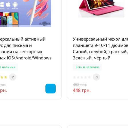
ерсальный активный
Универсальный чехол дл
сьма и
планшета 9-10-11 дюймов
вания на сенсорных
Синий, голубой, красный,
нах IOS/Android/Windows
Зелёный, чёрный
 в наличии
Есть в наличии
2
0
грн.
480 грн.
-49 %
-7 %
грн.
448 грн.