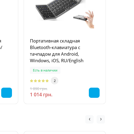
я
Портативная складная
Ультра
/
Bluetooth-клавиатура с
клавиатура
тачпадом для Android,
2.4 ГГц
Windows, iOS, RU/English
Есть в наличии
Есть в 
2
1 890 грн.
1 345 грн
-46 %
1 014 грн.
668 грн