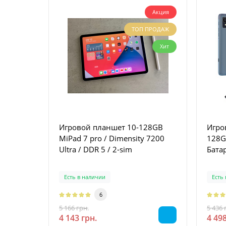
Акция
ТОП ПРОДАЖ
Хит
Игровой планшет 10-128GB
Игро
MiPad 7 pro / Dimensity 7200
128GB(4+4)
Ultra / DDR 5 / 2-sim
Бата
Есть в наличии
Есть
6
5 166 грн.
5 436 
-20 %
4 143 грн.
4 498