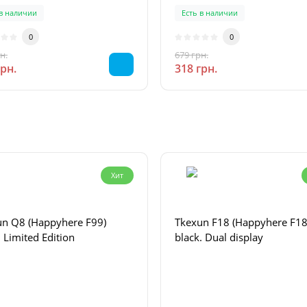
 в наличии
Есть в наличии
0
0
н.
679 грн.
-53 %
-53 %
грн.
318 грн.
Хит
un Q8 (Happyhere F99)
Tkexun F18 (Happyhere F18
 Limited Edition
black. Dual display