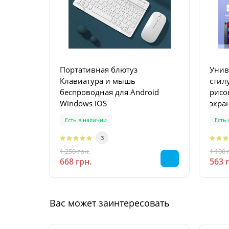
Портативная блютуз
Унив
Клавиатура и мышь
стилус для пи
беспроводная для Android
рисо
Windows iOS
экра
Есть в наличии
Есть
3
1 250 грн.
1 100 
-47 %
668 грн.
563 
Вас может заинтересовать