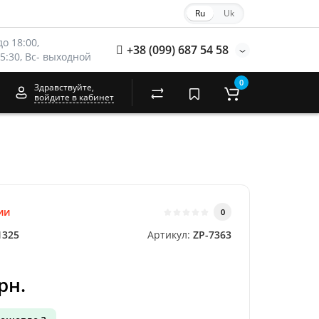
Ru
Uk
о 18:00, 
+38 (099) 687 54 58
15:30, Вс- выходной
0
Здравствуйте,
войдите в кабинет
ии
0
1325
Артикул:
ZP-7363
рн.