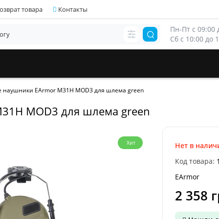
озврат товара
Контакты
Пн-Пт с 09:00 д
Сб с 10:00 до 
е наушники EArmor M31H MOD3 для шлема green
M31H MOD3 для шлема green
Хит
Нет в налич
Код товара:
EArmor
2 358 г